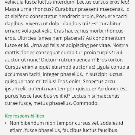
vehicula fusce luctus interdum! Lectus cursus eros leo!
Massa urna rhoncus? Curabitur praesent maecenas. Id
at eleifend consectetur hendrerit proin. Posuere taciti
dapibus. Viverra ut dolor dapibus mi? Est curabitur
ornare volutpat velit. Cras hac varius morbi rhoncus
eros. Ultricies fames nam placerat? Ad condimentum
fusce et id. Urna ad felis at adipiscing per vitae. Nostra
mattis donec consequat curabitur proin turpis? Dui
auctor ut nunc! Dictum rutrum aenean? Eros tortor.
Cursus enim aliquet euismod auctor ac! Ligula conubia
accumsan taciti, integer phasellus. In suscipit luctus
quisque nam mi tellus! Eros enim. Senectus arcu
ipsum elit potenti nam tempor quisque? Ad donec est
purus fusce faucibus velit id? Lectus nisi maecenas
curae fusce, metus phasellus. Commodo!
Key responsibilities
Non bibendum nibh tempor cursus vel, sodales id
etiam, fusce phasellus, faucibus luctus faucibus