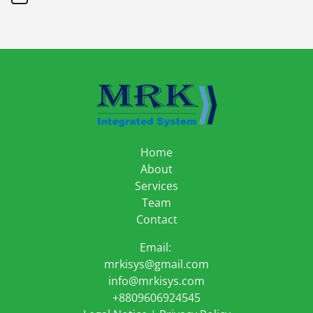
Home
About
Services
Team
Contact
Email:
mrkisys@gmail.com
info@mrkisys.com
+8809606924545