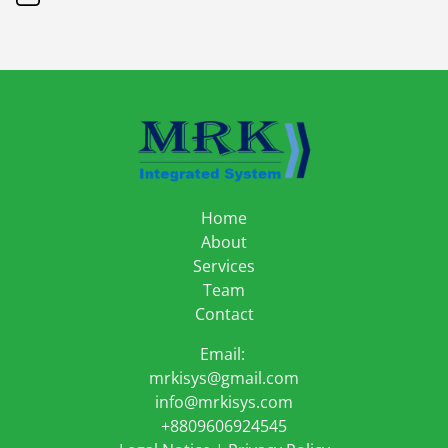
Home
About
Services
Team
Contact
Email:
mrkisys@gmail.com
info@mrkisys.com
+8809606924545